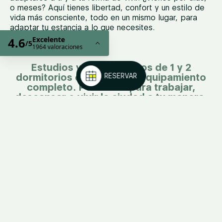
o meses? Aquí tienes libertad, confort y un estilo de
vida más consciente, todo en un mismo lugar, para
adaptar tu estancia a lo que necesites.
Estudios y apartamentos de 1 y 2
ESTANCIAS FLEXIBLES
dormitorios con balcón y equipamiento
completo. Perfectos para trabajar,
descansar o vivir la ciudad a tu manera.