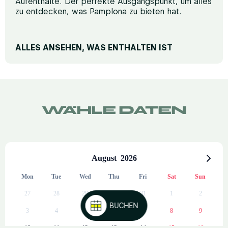
Aufenthalte. Der perfekte Ausgangspunkt, um alles
zu entdecken, was Pamplona zu bieten hat.
ALLES ANSEHEN, WAS ENTHALTEN IST
RUHE UND KOMFORT
Hochwertige Matratzen
Bügeleisen (auf Anfrage)
WÄHLE DATEN
Schreibtisch für Telearbeit
Schalldichte Fenster
Heizung
August
2026
Fernsehen
Mon
Tue
Wed
Thu
Fri
Sat
Sun
EIGENES BAD
27
28
29
30
31
1
2
Badetücher
FLEXIBLE AUFENTHALTE
3
4
5
6
7
8
9
Dusche
10
11
12
13
14
15
16