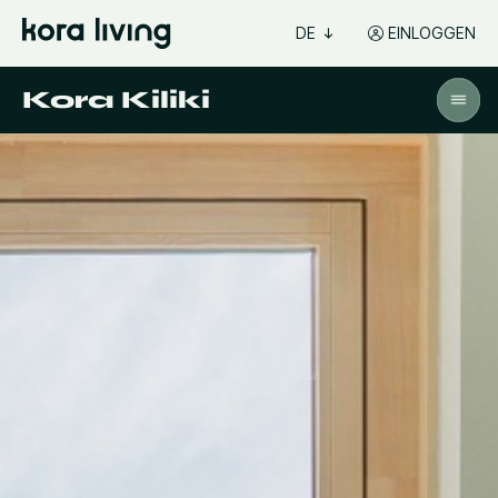
DE
EINLOGGEN
Kora Kiliki
Für Beschwerden oder Reklamationen können Sie
sich an uns unter kiliki@koraliving.com wenden.
Ihre Anfrage wird gemäß dem Foralgesetz
34/2022 vom 12. Dezember über das Statut der
Verbraucher und Nutzer der Autonomen
Gemeinschaft Navarra bearbeitet. Wir verpflichten
uns, innerhalb von maximal 30 Kalendertagen
nach Eingang zu antworten.