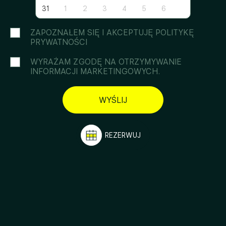
31
1
2
3
4
5
6
ZAPOZNAŁEM SIĘ I AKCEPTUJĘ POLITYKĘ
PRYWATNOŚCI
WYRAŻAM ZGODĘ NA OTRZYMYWANIE
INFORMACJI MARKETINGOWYCH.
WYŚLIJ
ELASTYCZNE POBYTY
ARE
WE
KORA
LIVING