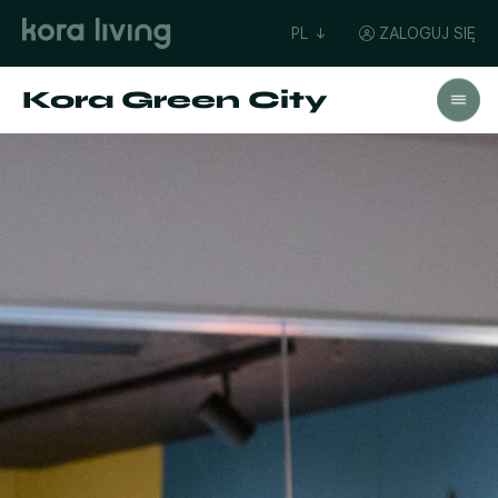
PL
ZALOGUJ SIĘ
Kora Green City