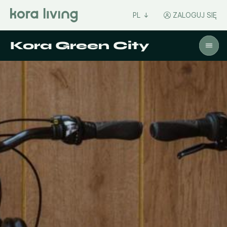
PL
ZALOGUJ SIĘ
Kora Green City