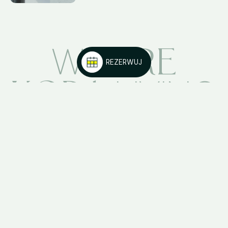
ARE
WE
ELASTYCZNE POBYTY
KORA
LIVING
ODWIEDŹ INNE
MIEJSCA DOCELOWE
KORA