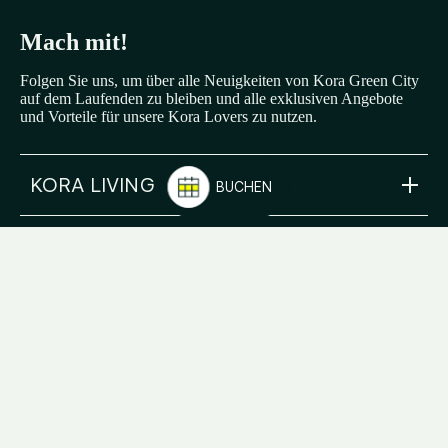
Mach mit!
Folgen Sie uns, um über alle Neuigkeiten von Kora Green City
auf dem Laufenden zu bleiben und alle exklusiven Angebote
und Vorteile für unsere Kora Lovers zu nutzen.
KORA LIVING
FLEXIBLE AUFENTHALTE
KORA GREEN CITY
info@koraliving.com
+34 945 21 53 33
Calle Ledesma, 10 BIS, 1º
48001
Bilbao
greencity@koraliving.com
+34 910 05 93 96
Plaza del Renacimiento 12
01004
Vitoria-Gasteiz
FAQ
Blog: The Gazette