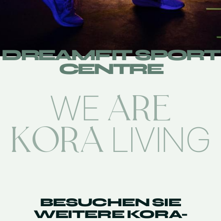
DREAMFIT SPORT
CENTRE
ARE
WE
KORA
LIVING
BESUCHEN SIE
WEITERE KORA-