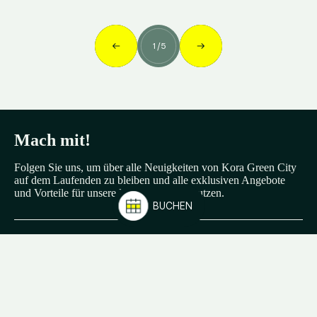
1
/
5
Mach mit!
Folgen Sie uns, um über alle Neuigkeiten von Kora Green City
auf dem Laufenden zu bleiben und alle exklusiven Angebote
und Vorteile für unsere Kora Lovers zu nutzen.
BUCHEN
KORA LIVING
KORA GREEN CITY
info@koraliving.com
+34 945 21 53 33
Calle Ledesma, 10 BIS, 1º
48001
Bilbao