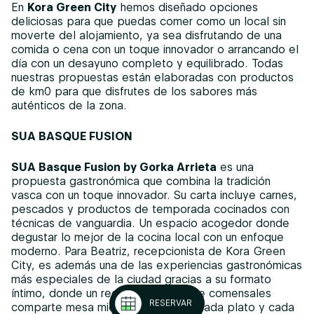
En
Kora Green City
hemos diseñado opciones
deliciosas para que puedas comer como un local sin
moverte del alojamiento, ya sea disfrutando de una
comida o cena con un toque innovador o arrancando el
día con un desayuno completo y equilibrado. Todas
nuestras propuestas están elaboradas con productos
de km0 para que disfrutes de los sabores más
auténticos de la zona.
SUA BASQUE FUSION
SUA Basque Fusion by Gorka Arrieta
es una
propuesta gastronómica que combina la tradición
vasca con un toque innovador. Su carta incluye carnes,
pescados y productos de temporada cocinados con
técnicas de vanguardia. Un espacio acogedor donde
degustar lo mejor de la cocina local con un enfoque
moderno. Para Beatriz, recepcionista de Kora Green
City, es además una de las experiencias gastronómicas
más especiales de la ciudad gracias a su formato
íntimo, donde un reducido número de comensales
RESERVAR
comparte mesa mientras descubre cada plato y cada